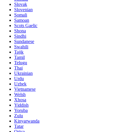
Slovak
Slovenian
Somali
Samoan
Scots Gaelic
Shona
Sindhi
Sundanese
Swahili
Tajik
Tamil
Telugu
Thai
Ukrainian
Urdu
Uzbek
Vietnamese
Welsh
Xhosa
Yiddish
Yoruba
Zulu
Kinyarwanda
Tatar
Oriya